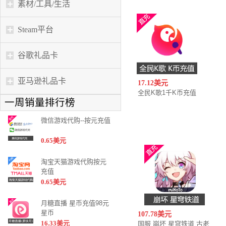
素材/工具/生活
Steam平台
谷歌礼品卡
亚马逊礼品卡
17.12美元
全民K歌1千K币充值
一周销量排行榜
微信游戏代购--按元充值
0.65美元
淘宝天猫游戏代购按元
充值
0.65美元
月糖直播 星币充值98元
星币
107.78美元
16.33美元
国服 崩坏 星穹铁道 古老