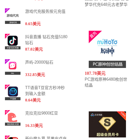
梦华代充648元古老梦华
游戏代充服务按元充值
0.65美元
抖音直播 钻石充值5180
钻石
87.02美元
声屿-20000钻石
107.78美元
332.85美元
PC游戏原神6480枚创世
结晶
TT语音T豆官方秒冲秒
到输入金额
0.64美元
克拉克拉9800红豆
16.33美元
新仙魔九界 苹果安卓充