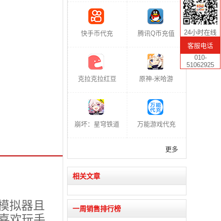
24小时在线
快手币代充
腾讯Q币充值
客服电话
010-
51062925
克拉克拉红豆
原神-米哈游
崩坏：星穹铁道
万能游戏代充
更多
相关文章
模拟器且
一周销售排行榜
，喜欢玩手