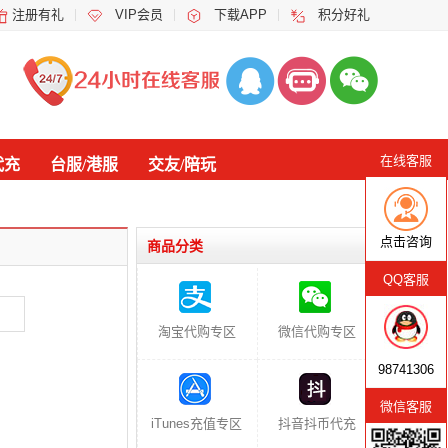
注册有礼
VIP会员
下载APP
积分好礼
在线客服
代充
台服/港服
交友/陪玩
点击咨询
商品分类
QQ客服
淘宝代购专区
微信代购专区
98741306
微信客服
iTunes充值专区
抖音抖币代充