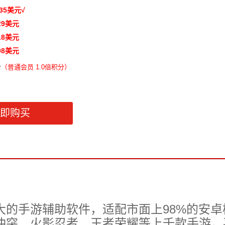
35
美元
√
29
美元
18
美元
08
美元
分
（
普通会员 1.0倍积分）
大的手游辅助软件，适配市面上98%的安卓
部落冲突、火影忍者、王者荣耀等上千款手游