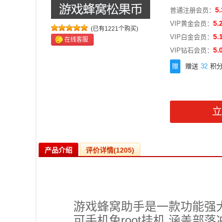
5.
普通注册会员：
5.
VIP黄金会员：
(已有1221个购买)
5.
VIP白金会员：
在线客服
5.
VIP钻石会员：
赠
赠送
32
积
产品介绍
评价详情(1205)
游戏蜂窝助手是一款功能强
可手机免root挂机,涵盖