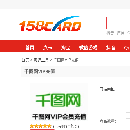
抖音
原神
首页
点卡
淘宝
微信游戏
抖音
Q
首页
>
资源工具
> 千图网VIP充值
千图网VIP充值
商品面值：
商品数量：
(已有998个购买)
-
+