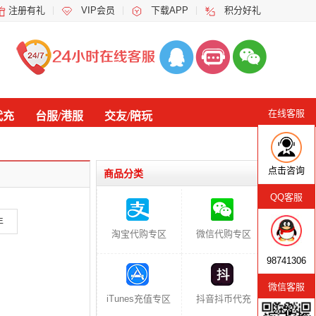
注册有礼
VIP会员
下载APP
积分好礼
在线客服
代充
台服/港服
交友/陪玩
点击咨询
商品分类
QQ客服
年
淘宝代购专区
微信代购专区
98741306
微信客服
iTunes充值专区
抖音抖币代充