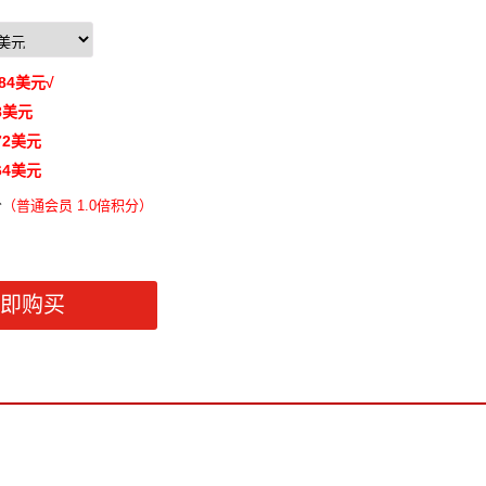
84
美元
√
8
美元
72
美元
64
美元
分
（
普通会员 1.0倍积分）