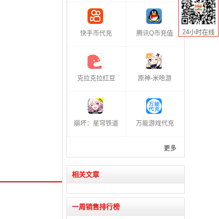
24小时在线
快手币代充
腾讯Q币充值
克拉克拉红豆
原神-米哈游
崩坏：星穹铁道
万能游戏代充
更多
相关文章
一周销售排行榜