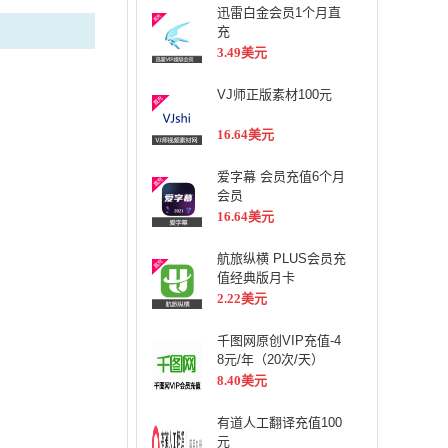
迅雷白金会员1个月直
充
3.49美元
VJ师正版素材100元
16.64美元
爱字幕 会员充值6个月
会员
16.64美元
航旅纵横 PLUS会员充
值经典版月卡
2.22美元
千图网原创VIP充值-4
8元/年（20次/天）
8.40美元
有道人工翻译充值100
元