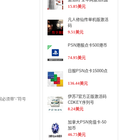
服88元数字版CDKEY
15.05美元
凡人修仙传单机版激活
码
9.51美元
PSN港服点卡500港币
74.95美元
日服PSN点卡15000点
136.44美元
伊苏7官方正版激活码
必须带“-”符号
CDKEY序列号
8.24美元
加拿大PSN充值卡-50
加币
46.75美元