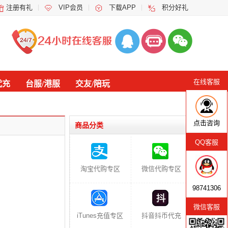
注册有礼
VIP会员
下载APP
积分好礼
在线客服
代充
台服/港服
交友/陪玩
点击咨询
商品分类
QQ客服
淘宝代购专区
微信代购专区
98741306
微信客服
iTunes充值专区
抖音抖币代充