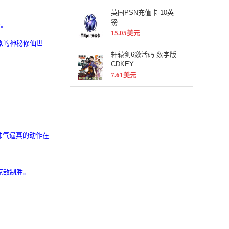
英国PSN充值卡-10英
镑
受。
15.05美元
象的神秘修仙世
轩辕剑6激活码 数字版
CDKEY
7.61美元
帅气逼真的动作在
克敌制胜。