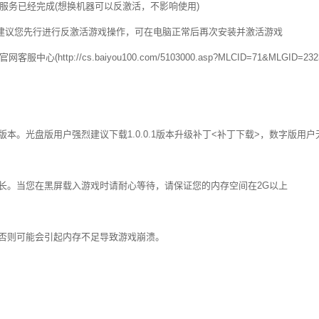
服务已经完成(想换机器可以反激活，不影响使用)
烈建议您先行进行反激活游戏操作，可在电脑正常后再次安装并激活游戏
p://cs.baiyou100.com/5103000.asp?MLCID=71&MLGID=2
本。光盘版用户强烈建议下载1.0.0.1版本升级补丁<补丁下载>，数字版用
较长。当您在黑屏载入游戏时请耐心等待，请保证您的内存空间在2G以上
，否则可能会引起内存不足导致游戏崩溃。