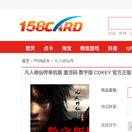
抖音
原神
首页
点卡
淘宝
微信游戏
抖音
Q
首页
>
PSN点卡
> 凡人修仙传
凡人修仙传单机版 激活码 数字版 CDKEY 官方正版
商品面值：
商品数量：
-
+
选择货币：