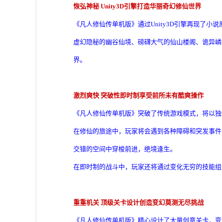
恢弘神秘 Unity3D引擎打造华丽奇幻修仙世界
《凡人修仙传单机版》通过Unity3D引擎再现了
虚幻隐秘的幽谷仙境、磅礴大气的仙山楼阁、诡异嶙
界。
激烈爽快 突破性即时制享受前所未有酷爽操作
《凡人修仙传单机版》突破了传统游戏模式，将以独
在修仙的旅途中，玩家将会遇到各种障碍和突发事件
交错的空间中穿梭前进，绝境逢生。
在即时制的战斗中，玩家还将通过变化无穷的技能组
重重机关 顶级关卡设计创造变幻莫测无尽挑战
《凡人修仙传单机版》精心设计了大量创意关卡，变