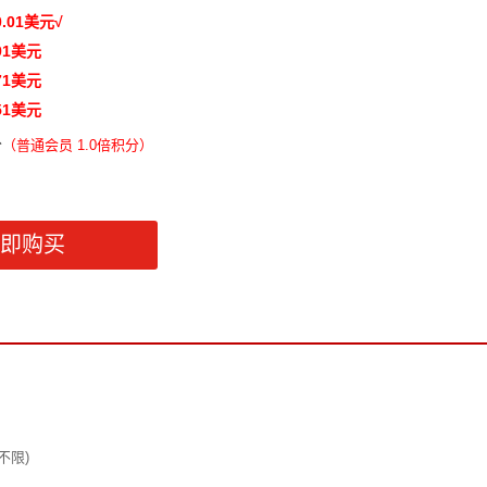
0.01
美元
√
91
美元
71
美元
51
美元
分
（
普通会员 1.0倍积分）
不限)