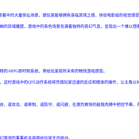
小说原著中的大量恢弘场景，使玩家能够拥有身临其境之感，体验电影级的视觉感
峋的异域魔窟，游戏中的各色场景充满着独特的奇幻气息，呈现出一个难以想
特的ARPG即时制系统，带给玩家前所未有的畅快游戏感受。
，这时游戏中的QTE动作系统将凭借玩家迅速的反应和精准的操作，让主角以
合，或攻击、或牵制、或防守、或闪避，在激烈爽快的敌我肉搏中把控节奏，
幻莫测的重重机关将带给玩家无尽挑战。